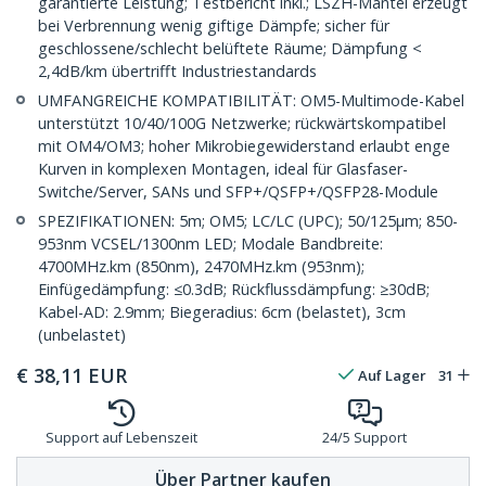
garantierte Leistung; Testbericht inkl.; LSZH-Mantel erzeugt
bei Verbrennung wenig giftige Dämpfe; sicher für
geschlossene/schlecht belüftete Räume; Dämpfung <
2,4dB/km übertrifft Industriestandards
UMFANGREICHE KOMPATIBILITÄT: OM5-Multimode-Kabel
unterstützt 10/40/100G Netzwerke; rückwärtskompatibel
mit OM4/OM3; hoher Mikrobiegewiderstand erlaubt enge
Kurven in komplexen Montagen, ideal für Glasfaser-
Switche/Server, SANs und SFP+/QSFP+/QSFP28-Module
SPEZIFIKATIONEN: 5m; OM5; LC/LC (UPC); 50/125µm; 850-
953nm VCSEL/1300nm LED; Modale Bandbreite:
4700MHz.km (850nm), 2470MHz.km (953nm);
Einfügedämpfung: ≤0.3dB; Rückflussdämpfung: ≥30dB;
Kabel-AD: 2.9mm; Biegeradius: 6cm (belastet), 3cm
(unbelastet)
€
38,11
EUR
Auf Lager
31
Support auf Lebenszeit
24/5 Support
Über Partner kaufen