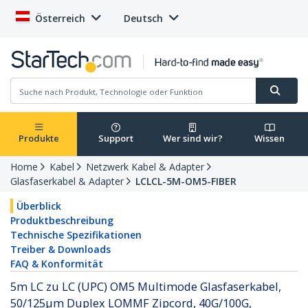
Österreich
Deutsch
Produkte
Support
Wer sind wir?
Wissen
Home
Kabel
Netzwerk Kabel & Adapter
Glasfaserkabel & Adapter
LCLCL-5M-OM5-FIBER
Überblick
Produktbeschreibung
Technische Spezifikationen
Treiber & Downloads
FAQ & Konformität
5m LC zu LC (UPC) OM5 Multimode Glasfaserkabel,
50/125µm Duplex LOMMF Zipcord, 40G/100G,