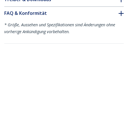
FAQ & Konformität
* Größe, Aussehen und Spezifikationen sind Änderungen ohne
vorherige Ankündigung vorbehalten.
Das könnte Ihnen auch gefallen
OM4RLCLC2M
OM4RLCLC3M
2m LC-LC (UPC) OM4
3m LC-LC (UPC) OM4
Multimode
Multimode
Glasfaserkabel, Erika
Glasfaserkabel, Erika