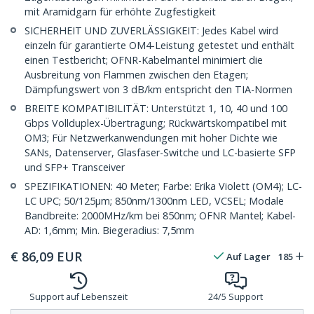
mit Aramidgarn für erhöhte Zugfestigkeit
SICHERHEIT UND ZUVERLÄSSIGKEIT: Jedes Kabel wird
einzeln für garantierte OM4-Leistung getestet und enthält
einen Testbericht; OFNR-Kabelmantel minimiert die
Ausbreitung von Flammen zwischen den Etagen;
Dämpfungswert von 3 dB/km entspricht den TIA-Normen
BREITE KOMPATIBILITÄT: Unterstützt 1, 10, 40 und 100
Gbps Vollduplex-Übertragung; Rückwärtskompatibel mit
OM3; Für Netzwerkanwendungen mit hoher Dichte wie
SANs, Datenserver, Glasfaser-Switche und LC-basierte SFP
und SFP+ Transceiver
SPEZIFIKATIONEN: 40 Meter; Farbe: Erika Violett (OM4); LC-
LC UPC; 50/125µm; 850nm/1300nm LED, VCSEL; Modale
Bandbreite: 2000MHz/km bei 850nm; OFNR Mantel; Kabel-
AD: 1,6mm; Min. Biegeradius: 7,5mm
€
86,09
EUR
Auf Lager
185
Support auf Lebenszeit
24/5 Support