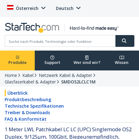
Österreich
Deutsch
Produkte
Support
Wer sind wir?
Wissen
Home
Kabel
Netzwerk Kabel & Adapter
Glasfaserkabel & Adapter
SMDOS2LCLC1M
Überblick
Produktbeschreibung
Technische Spezifikationen
Treiber & Downloads
FAQ & Konformität
1 Meter LWL Patchkabel LC LC (UPC) Singlemode OS2
Duplex, 9/125µm, 100Gbit, Biegeunempfindlich,