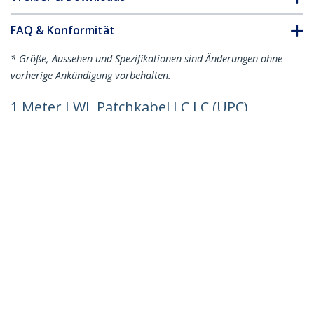
FAQ & Konformität
* Größe, Aussehen und Spezifikationen sind Änderungen ohne
vorherige Ankündigung vorbehalten.
1 Meter LWL Patchkabel LC LC (UPC)
Singlemode OS2 Duplex, 9/125µm,
100Gbit, Biegeunempfindlich, Geringe
Einfügedämpfung, LSZH Glasfaserkabel
Produkt-ID:
SMDOS2LCLC1M
Werden Sie ein Partner
Wo kaufen
StarTech.com
Nachrichten
Kontakt
Über uns