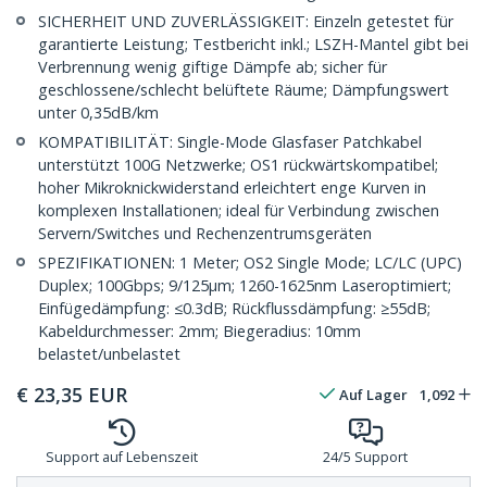
SICHERHEIT UND ZUVERLÄSSIGKEIT: Einzeln getestet für
garantierte Leistung; Testbericht inkl.; LSZH-Mantel gibt bei
Verbrennung wenig giftige Dämpfe ab; sicher für
geschlossene/schlecht belüftete Räume; Dämpfungswert
unter 0,35dB/km
KOMPATIBILITÄT: Single-Mode Glasfaser Patchkabel
unterstützt 100G Netzwerke; OS1 rückwärtskompatibel;
hoher Mikroknickwiderstand erleichtert enge Kurven in
komplexen Installationen; ideal für Verbindung zwischen
Servern/Switches und Rechenzentrumsgeräten
SPEZIFIKATIONEN: 1 Meter; OS2 Single Mode; LC/LC (UPC)
Duplex; 100Gbps; 9/125µm; 1260-1625nm Laseroptimiert;
Einfügedämpfung: ≤0.3dB; Rückflussdämpfung: ≥55dB;
Kabeldurchmesser: 2mm; Biegeradius: 10mm
belastet/unbelastet
€
23,35
EUR
Auf Lager
1,092
Support auf Lebenszeit
24/5 Support