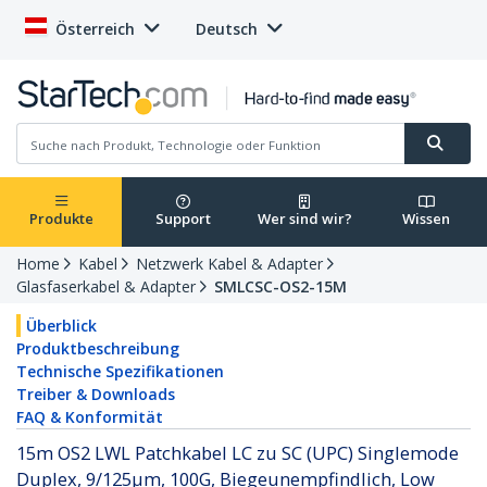
Österreich
Deutsch
Produkte
Support
Wer sind wir?
Wissen
Home
Kabel
Netzwerk Kabel & Adapter
Glasfaserkabel & Adapter
SMLCSC-OS2-15M
Überblick
Produktbeschreibung
Technische Spezifikationen
Treiber & Downloads
FAQ & Konformität
15m OS2 LWL Patchkabel LC zu SC (UPC) Singlemode
Duplex, 9/125µm, 100G, Biegeunempfindlich, Low