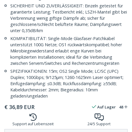
SICHERHEIT UND ZUVERLÄSSIGKEIT: Einzeln getestet für
garantierte Leistung; Testbericht inkl.; LSZH-Mantel gibt bei
Verbrennung wenig giftige Dämpfe ab; sicher für
geschlossene/schlecht belüftete Räume; Dämpfungswert
unter 0,35dB/km
KOMPATIBILITÄT: Single-Mode Glasfaser-Patchkabel
unterstützt 100G Netze; OS1 rückwärtskompatibel; hoher
Mikrobiegewiderstand erlaubt enge Kurven bei
komplizierten Installationen; ideal für die Verbindung
zwischen Servern/Switches und Rechenzentrumsgeräten
SPEZIFIKATIONEN: 15m; OS2 Single Mode; LC/SC (UPC)
Duplex; 100Gbps; 9/125µm; 1260-1625nm Laser optimiert;
Einfügedämpfung: ≤0.3dB; Rückflussdämpfung: ≥55dB;
Kabeldurchmesser: 2mm; Biegeradius: 10mm
geladen/ungeladen
€
36,89
EUR
Auf Lager
48
Support auf Lebenszeit
24/5 Support