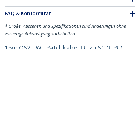
FAQ & Konformität
* Größe, Aussehen und Spezifikationen sind Änderungen ohne
vorherige Ankündigung vorbehalten.
15m OS2 LWL Patchkabel LC zu SC (UPC)
Singlemode Duplex, 9/125µm, 100G,
Biegeunempfindlich, Low Insertion
Loss, LSZH Glasfaserkabel LC auf SC
Produkt-ID:
SMLCSC-OS2-15M
Werden Sie ein Partner
Wo kaufen
StarTech.com
Nachrichten
Kontakt
Über uns