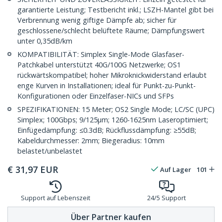
garantierte Leistung; Testbericht inkl.; LSZH-Mantel gibt bei
Verbrennung wenig giftige Dämpfe ab; sicher für
geschlossene/schlecht belüftete Räume; Dämpfungswert
unter 0,35dB/km
KOMPATIBILITÄT: Simplex Single-Mode Glasfaser-
Patchkabel unterstützt 40G/100G Netzwerke; OS1
rückwärtskompatibel; hoher Mikroknickwiderstand erlaubt
enge Kurven in Installationen; ideal für Punkt-zu-Punkt-
Konfigurationen oder Einzelfaser-NICs und SFPs
SPEZIFIKATIONEN: 15 Meter; OS2 Single Mode; LC/SC (UPC)
Simplex; 100Gbps; 9/125µm; 1260-1625nm Laseroptimiert;
Einfügedämpfung: ≤0.3dB; Rückflussdämpfung: ≥55dB;
Kabeldurchmesser: 2mm; Biegeradius: 10mm
belastet/unbelastet
€
31,97
EUR
Auf Lager
101
Support auf Lebenszeit
24/5 Support
Über Partner kaufen