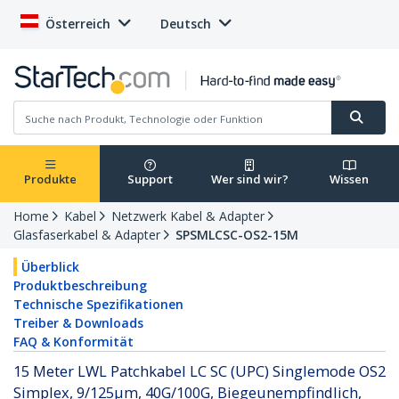
Österreich
Deutsch
Produkte
Support
Wer sind wir?
Wissen
Home
Kabel
Netzwerk Kabel & Adapter
Glasfaserkabel & Adapter
SPSMLCSC-OS2-15M
Überblick
Produktbeschreibung
Technische Spezifikationen
Treiber & Downloads
FAQ & Konformität
15 Meter LWL Patchkabel LC SC (UPC) Singlemode OS2
Simplex, 9/125µm, 40G/100G, Biegeunempfindlich,