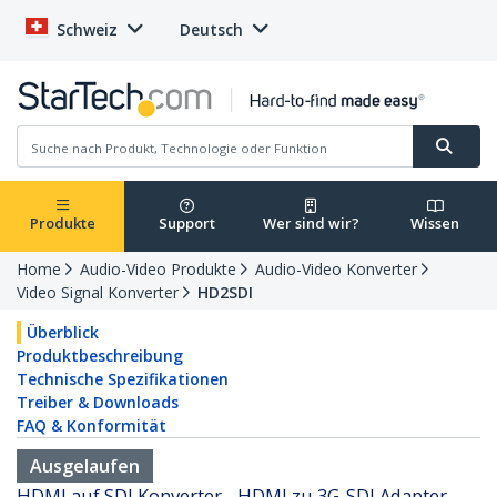
Schweiz
Deutsch
Produkte
Support
Wer sind wir?
Wissen
Home
Audio-Video Produkte
Audio-Video Konverter
Video Signal Konverter
HD2SDI
Überblick
Produktbeschreibung
Technische Spezifikationen
Treiber & Downloads
FAQ & Konformität
Ausgelaufen
HDMI auf SDI Konverter - HDMI zu 3G-SDI Adapter