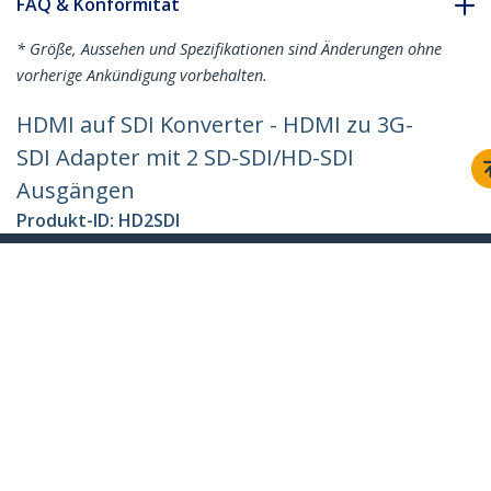
FAQ & Konformität
* Größe, Aussehen und Spezifikationen sind Änderungen ohne
vorherige Ankündigung vorbehalten.
HDMI auf SDI Konverter - HDMI zu 3G-
SDI Adapter mit 2 SD-SDI/HD-SDI
Ausgängen
Produkt-ID:
HD2SDI
Werden Sie ein Partner
Wo kaufen
StarTech.com
Nachrichten
Kontakt
Über uns
Stellenangebote
Qualität und Konformität
Blog