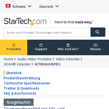
Schweiz
Deutsch
Produkte
Support
Wer sind wir?
Wissen
Home
Audio-Video Produkte
Video-Extender
HDMI® Extender
KITBXAVHDPEU
Überblick
Produktbeschreibung
Technische Spezifikationen
Treiber & Downloads
FAQ & Konformität
Ausgelaufen
Tischanschlussfeld mit A/V- und