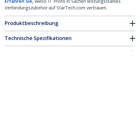
Erfahren Sie,
wieso IT Profis in Sachen leistungsstarkes
Verbindungszubehör auf StarTech.com vertrauen.
Produktbeschreibung
Technische Spezifikationen
Treiber & Downloads
FAQ & Konformität
Zubehör
* Größe, Aussehen und Spezifikationen sind Änderungen ohne
vorherige Ankündigung vorbehalten.
Das könnte Ihnen auch gefallen