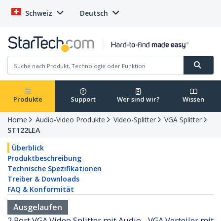
Schweiz
Deutsch
Produkte
Support
Wer sind wir?
Wissen
Home
Audio-Video Produkte
Video-Splitter
VGA Splitter
ST122LEA
Überblick
Produktbeschreibung
Technische Spezifikationen
Treiber & Downloads
FAQ & Konformität
Ausgelaufen
2 Port VGA Video Splitter mit Audio - VGA Verteiler mit