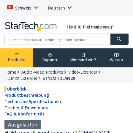
Schweiz
Deutsch
Produkte
Support
Wer sind wir?
Wissen
Home
Audio-Video Produkte
Video-Extender
HDMI® Extender
ST12MHDLAN2R
Überblick
Produktbeschreibung
Technische Spezifikationen
Treiber & Downloads
FAQ & Konformität
Ausgelaufen
HDMI über IP-Empfänger für ST12MHDLAN2K -