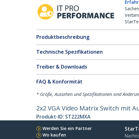
Erfahr
Sachen
Verbin
StarTe
Produktbeschreibung
Technische Spezifikationen
Treiber & Downloads
FAQ & Konformität
* Größe, Aussehen und Spezifikationen sind Änderu
2x2 VGA Video Matrix Switch mit A
Produkt-ID:
ST222MXA
Werden Sie ein Partner
StarT
Wo kaufen
Nachri