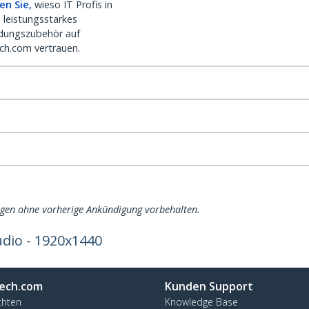
en Sie,
wieso IT Profis in
 leistungsstarkes
dungszubehör auf
ch.com vertrauen.
ngen ohne vorherige Ankündigung vorbehalten.
udio - 1920x1440
ech.com
Kunden Support
chten
Knowledge Base