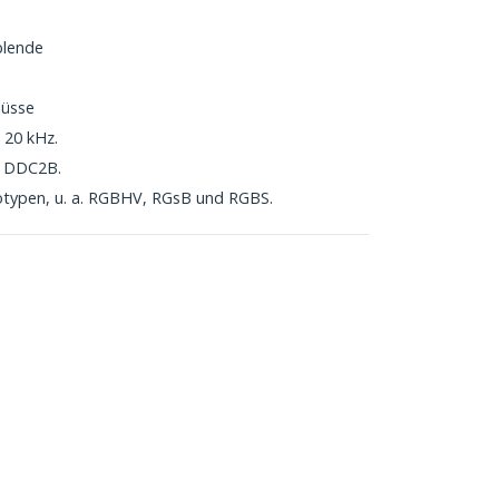
blende
lüsse
 20 kHz.
d DDC2B.
otypen, u. a. RGBHV, RGsB und RGBS.