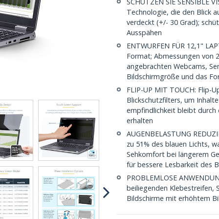
SCHÜTZEN SIE SENSIBLE VISU
Technologie, die den Blick a
verdeckt (+/- 30 Grad); schüt
Ausspähen
ENTWURFEN FÜR 12,1" LAPTO
Format; Abmessungen von 26
angebrachten Webcams, Sens
Bildschirmgröße und das For
FLIP-UP MIT TOUCH: Flip-Up
Blickschutzfilters, um Inhalte
empfindlichkeit bleibt durc
erhalten
AUGENBELASTUNG REDUZIEREN:
zu 51% des blauen Lichts, w
Sehkomfort bei längerem Geb
für bessere Lesbarkeit des B
PROBLEMLOSE ANWENDUNG: In
beiliegenden Klebestreifen, 
Bildschirme mit erhöhtem B