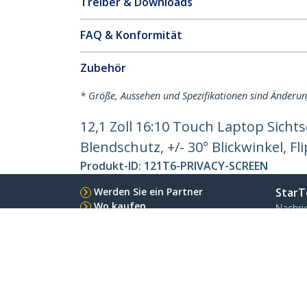
Treiber & Downloads
FAQ & Konformität
Zubehör
* Größe, Aussehen und Spezifikationen sind Änderu
12,1 Zoll 16:10 Touch Laptop Sichtsc
Blendschutz, +/- 30° Blickwinkel, Fl
Produkt-ID:
121T6-PRIVACY-SCREEN
Werden Sie ein Partner
StarT
Wo kaufen
Nachri
Kontak
Über u
Stelle
Qualit
Blog