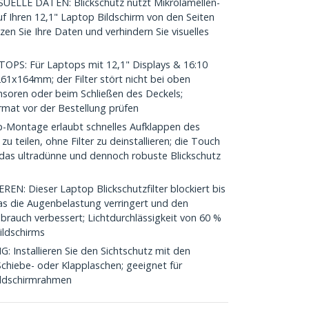
ELLE DATEN: Blickschutz nutzt Mikrolamellen-
uf Ihren 12,1" Laptop Bildschirm von den Seiten
zen Sie Ihre Daten und verhindern Sie visuelles
PS: Für Laptops mit 12,1" Displays & 16:10
1x164mm; der Filter stört nicht bei oben
oren oder beim Schließen des Deckels;
mat vor der Bestellung prüfen
-Montage erlaubt schnelles Aufklappen des
 zu teilen, ohne Filter zu deinstallieren; die Touch
h das ultradünne und dennoch robuste Blickschutz
 Dieser Laptop Blickschutzfilter blockiert bis
as die Augenbelastung verringert und den
rauch verbessert; Lichtdurchlässigkeit von 60 %
ildschirms
stallieren Sie den Sichtschutz mit den
Schiebe- oder Klapplaschen; geeignet für
ildschirmrahmen