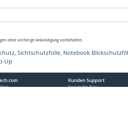
ngen ohne vorherige Ankündigung vorbehalten.
hutz, Sichtschutzfolie, Notebook Blickschutzfilte
ip-Up
ech.com
Kunden Support
chten
Knowledge Base
t
Treiber & Downloads
ns
Support FAQs
nangebote
Support
ät und Konformität
Garantiebestimmungen