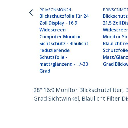
PRIVSCNMON24
PRIVSCNMO
Blickschutzfolie für 24
Blickschutz
Zoll Display - 16:9
21,5 Zoll Di
Widescreen -
Widescree
Computer Monitor
Monitor Si
Sichtschutz - Blaulicht
Blaulicht 
reduzierende
Schutzfolie
Schutzfolie -
Matt/Glänz
matt/glänzend - +/-30
Grad Blick
Grad
28" 16:9 Monitor Blickschutzfilter, 
Grad Sichtwinkel, Blaulicht Filter D
Produkt-ID:
2869-PRIVACY-SCREEN
Werden Sie ein Partner
StarT
Wo kaufen
Nachri