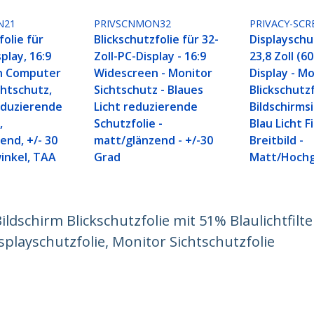
N21
PRIVSCNMON32
PRIVACY-SCR
folie für
Blickschutzfolie für 32-
Displayschu
splay, 16:9
Zoll-PC-Display - 16:9
23,8 Zoll (6
n Computer
Widescreen - Monitor
Display - M
chtschutz,
Sichtschutz - Blaues
Blickschutzf
reduzierende
Licht reduzierende
Bildschirms
,
Schutzfolie -
Blau Licht Fi
end, +/- 30
matt/glänzend - +/-30
Breitbild -
winkel, TAA
Grad
Matt/Hochg
Bildschirm Blickschutzfolie mit 51% Blaulichtfilte
isplayschutzfolie, Monitor Sichtschutzfolie
ech.com
Kunden Support
chten
Knowledge Base