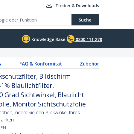
Treiber & Downloads
Suche
Knowledge Base
0800 111 278
s
FAQ & Konformität
Zubehör
kschutzfilter, Bildschirm
1% Blaulichtfilter,
0 Grad Sichtwinkel, Blaulicht
olie, Monitor Sichtschutzfolie
pähen, indem Sie den Blickwinkel Ihres
ränken
EEN