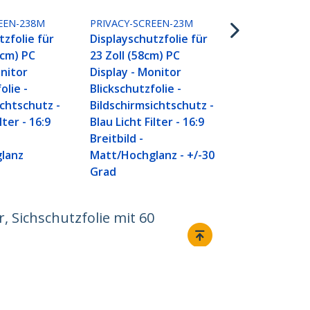
Bildschirm S
für 20 Zoll 
EEN-238M
PRIVACY-SCREEN-23M
Bildschirmfil
tzfolie für
Displayschutzfolie für
Blaulichtre
0cm) PC
23 Zoll (58cm) PC
Displayschut
onitor
Display - Monitor
16:9 Breitbil
olie -
Blickschutzfolie -
Matt/Hochgl
ichtschutz -
Bildschirmsichtschutz -
+/-30° Grad
lter - 16:9
Blau Licht Filter - 16:9
Breitbild -
lanz
Matt/Hochglanz - +/-30
Grad
r, Sichschutzfolie mit 60
Verbinden