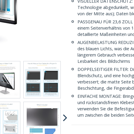
VISUELLER DATENSCHUTZ: Der
Technologie abgedunkelt, we
von der Mitte aus); Daten bl
PASSGENAU FÜR 23,6 ZOLL B
einem Seitenverhältnis von 
detaillierte Maßeinheiten und
AUGENBELASTUNG REDUZIEREN:
des blauen Lichts, was die 
längerem Gebrauch verbesser
Lesbarkeit des Bildschirms
DOPPELSEITIGER FILTER: Die 
Blendschutz, und eine hochg
verbessert; die matte Seite 
Beschichtung, die Fingerabd
EINFACHE MONTAGE: Bringen 
und rückstandsfreien Klebes
verwenden Sie die Befestig
um zwischen die beiden Seit