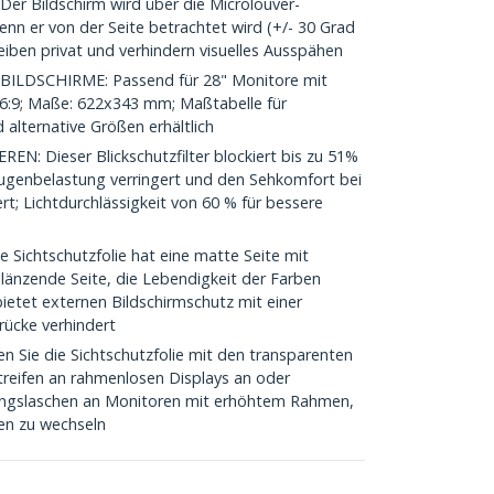
 Bildschirm wird über die Microlouver-
nn er von der Seite betrachtet wird (+/- 30 Grad
eiben privat und verhindern visuelles Ausspähen
ILDSCHIRME: Passend für 28" Monitore mit
16:9; Maße: 622x343 mm; Maßtabelle für
 alternative Größen erhältlich
 Dieser Blickschutzfilter blockiert bis zu 51%
Augenbelastung verringert und den Sehkomfort bei
t; Lichtdurchlässigkeit von 60 % für bessere
Sichtschutzfolie hat eine matte Seite mit
länzende Seite, die Lebendigkeit der Farben
bietet externen Bildschirmschutz mit einer
rücke verhindert
Sie die Sichtschutzfolie mit den transparenten
treifen an rahmenlosen Displays an oder
ungslaschen an Monitoren mit erhöhtem Rahmen,
en zu wechseln