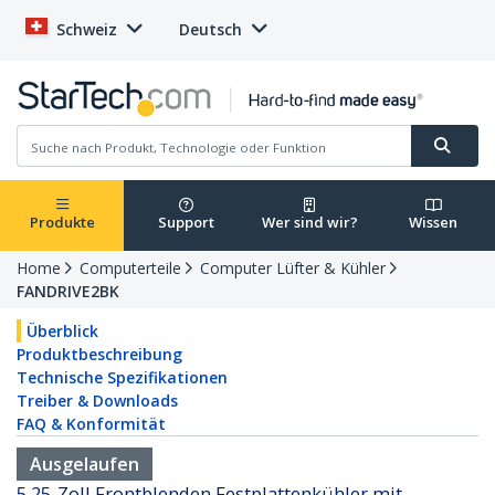
Schweiz
Deutsch
Produkte
Support
Wer sind wir?
Wissen
Home
Computerteile
Computer Lüfter & Kühler
FANDRIVE2BK
Überblick
Produktbeschreibung
Technische Spezifikationen
Treiber & Downloads
FAQ & Konformität
Ausgelaufen
5,25-Zoll Frontblenden Festplattenkühler mit