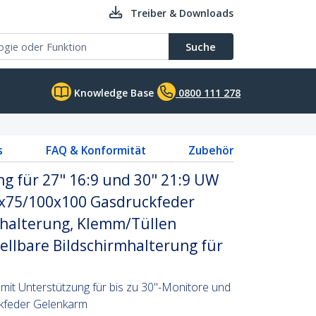
Treiber & Downloads
Suche
Knowledge Base
0800 111 278
s
FAQ & Konformität
Zubehör
g für 27" 16:9 und 30" 21:9 UW
5x75/100x100 Gasdruckfeder
halterung, Klemm/Tüllen
llbare Bildschirmhalterung für
 mit Unterstützung für bis zu 30"-Monitore und
kfeder Gelenkarm