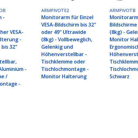
DB
ARMPIVOTE2
ARMPIVOTB
 -
Monitorarm für Einzel
Monitorarm
VESA-Bildschirm bis 32"
Bildschirme 
her VESA-
oder 49" Ultrawide
(8kg) - Gel
lterung -
(8kg) - Vollbeweglich,
Monitor Hal
 bis 32"
Gelenkig und
Ergonomisc
Höhenverstellbar -
Höhenverste
ellbar,
Tischklemme oder
Tischklemm
Aluminium -
Tischlochmontage -
Tischlochm
e /
Monitor Halterung
Schwarz
ontage -
9 und 30" 21:9 UW Bildschirme, VESA 75x75/100
mm/Tüllen Montage Höhenverstellbare Bildschi