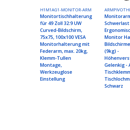
H1M1AG1-MONITOR-ARM
ARMPIVOTH
Monitortischhalterung
Monitorarm
für 49 Zoll 32:9 UW
Schwerlast
Curved-Bildschirm,
Ergonomisc
75x75, 100x100 VESA
Monitor Ha
Monitorhalterung mit
Bildschirme
Federarm, max. 20kg,
(9kg) -
Klemm-Tullen
Höhenverst
Montage,
Gelenkig - 
Werkzeuglose
Tischklemm
Einstellung
Tischlochm
Schwarz
Monitortischhalterung für 27" 16:
Monitorarm/Monitorhalterung, Kle
Produkt-ID:
1MP1ACG-MONITOR-ARM