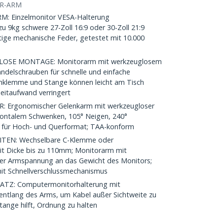
R-ARM
 Einzelmonitor VESA-Halterung
u 9kg schwere 27-Zoll 16:9 oder 30-Zoll 21:9
tige mechanische Feder, getestet mit 10.000
SE MONTAGE: Monitorarm mit werkzeuglosem
ändelschrauben für schnelle und einfache
hklemme und Stange können leicht am Tisch
eitaufwand verringert
 Ergonomischer Gelenkarm mit werkzeugloser
izontalem Schwenken, 105° Neigen, 240°
 für Hoch- und Querformat; TAA-konform
EN: Wechselbare C-Klemme oder
mit Dicke bis zu 110mm; Monitorarm mit
der Armspannung an das Gewicht des Monitors;
t Schnellverschlussmechanismus
TZ: Computermonitorhalterung mit
tlang des Arms, um Kabel außer Sichtweite zu
Stange hilft, Ordnung zu halten