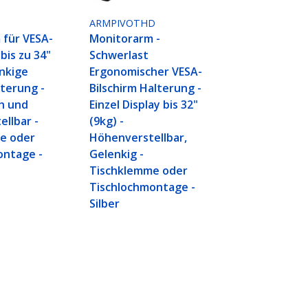
ARMPIVOTHD
 für VESA-
Monitorarm -
bis zu 34"
Schwerlast
enkige
Ergonomischer VESA-
terung -
Bilschirm Halterung -
h und
Einzel Display bis 32"
llbar -
(9kg) -
e oder
Höhenverstellbar,
ontage -
Gelenkig -
Tischklemme oder
Tischlochmontage -
Silber
x100 Gasdruckfeder
rmhalterung für 27 Zoll