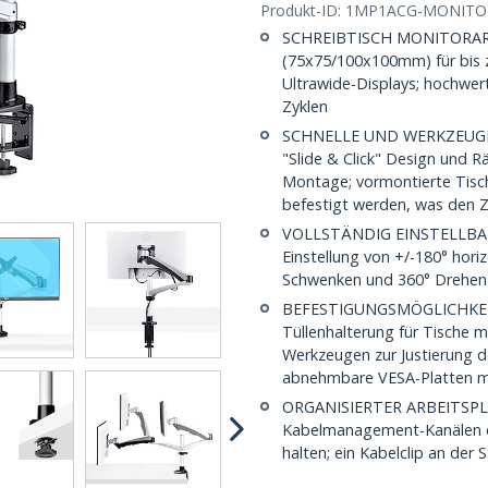
Produkt-ID:
1MP1ACG-MONITO
SCHREIBTISCH MONITORARM:
(75x75/100x100mm) für bis z
Ultrawide-Displays; hochwer
Zyklen
SCHNELLE UND WERKZEUGLO
"Slide & Click" Design und R
Montage; vormontierte Tisc
befestigt werden, was den Z
VOLLSTÄNDIG EINSTELLBAR:
Einstellung von +/-180° hor
Schwenken und 360° Drehen
BEFESTIGUNGSMÖGLICHKEIT
Tüllenhalterung für Tische 
Werkzeugen zur Justierung 
abnehmbare VESA-Platten mi
ORGANISIERTER ARBEITSPLA
Kabelmanagement-Kanälen en
halten; ein Kabelclip an der 