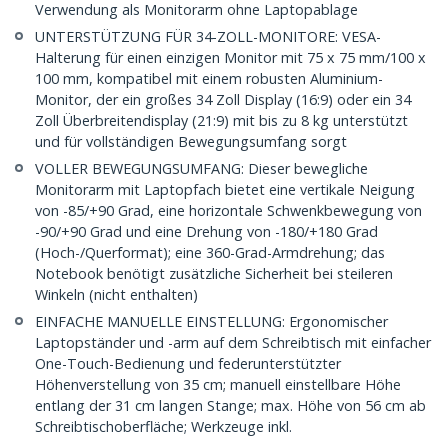
Verwendung als Monitorarm ohne Laptopablage
UNTERSTÜTZUNG FÜR 34-ZOLL-MONITORE: VESA-
Halterung für einen einzigen Monitor mit 75 x 75 mm/100 x
100 mm, kompatibel mit einem robusten Aluminium-
Monitor, der ein großes 34 Zoll Display (16:9) oder ein 34
Zoll Überbreitendisplay (21:9) mit bis zu 8 kg unterstützt
und für vollständigen Bewegungsumfang sorgt
VOLLER BEWEGUNGSUMFANG: Dieser bewegliche
Monitorarm mit Laptopfach bietet eine vertikale Neigung
von -85/+90 Grad, eine horizontale Schwenkbewegung von
-90/+90 Grad und eine Drehung von -180/+180 Grad
(Hoch-/Querformat); eine 360-Grad-Armdrehung; das
Notebook benötigt zusätzliche Sicherheit bei steileren
Winkeln (nicht enthalten)
EINFACHE MANUELLE EINSTELLUNG: Ergonomischer
Laptopständer und -arm auf dem Schreibtisch mit einfacher
One-Touch-Bedienung und federunterstützter
Höhenverstellung von 35 cm; manuell einstellbare Höhe
entlang der 31 cm langen Stange; max. Höhe von 56 cm ab
Schreibtischoberfläche; Werkzeuge inkl.