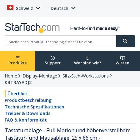
Schweiz
Deutsch
Produkte
Support
Wer sind wir?
Wissen
Home
Display-Montage
Sitz-Steh-Workstations
KBTRAYADJ2
Überblick
Produktbeschreibung
Technische Spezifikationen
Treiber & Downloads
FAQ & Konformität
Tastaturablage - Full Motion und höhenverstellbare
Tastatur- und Mausablage, 25 x 66 cm -