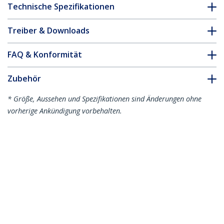
Technische Spezifikationen
Treiber & Downloads
FAQ & Konformität
Zubehör
* Größe, Aussehen und Spezifikationen sind Änderungen ohne
vorherige Ankündigung vorbehalten.
Das könnte Ihnen auch gefallen
HD2DP
HD2DPMM2M
HDMI auf DisplayPort
2m HDMI auf
Adapter - 4K
DisplayPort Adapter-