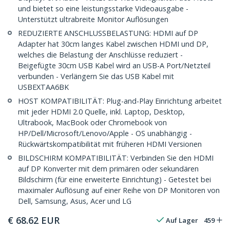
und bietet so eine leistungsstarke Videoausgabe -
Unterstützt ultrabreite Monitor Auflösungen
REDUZIERTE ANSCHLUSSBELASTUNG: HDMI auf DP
Adapter hat 30cm langes Kabel zwischen HDMI und DP,
welches die Belastung der Anschlüsse reduziert -
Beigefügte 30cm USB Kabel wird an USB-A Port/Netzteil
verbunden - Verlängern Sie das USB Kabel mit
USBEXTAA6BK
HOST KOMPATIBILITÄT: Plug-and-Play Einrichtung arbeitet
mit jeder HDMI 2.0 Quelle, inkl. Laptop, Desktop,
Ultrabook, MacBook oder Chromebook von
HP/Dell/Microsoft/Lenovo/Apple - OS unabhängig -
Rückwärtskompatibilität mit früheren HDMI Versionen
BILDSCHIRM KOMPATIBILITÄT: Verbinden Sie den HDMI
auf DP Konverter mit dem primären oder sekundären
Bildschirm (für eine erweiterte Einrichtung) - Getestet bei
maximaler Auflösung auf einer Reihe von DP Monitoren von
Dell, Samsung, Asus, Acer und LG
€
68.62
EUR
Auf Lager
459