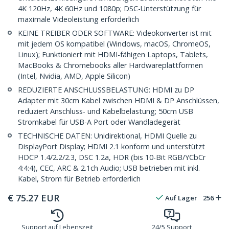
4K 120Hz, 4K 60Hz und 1080p; DSC-Unterstützung für
maximale Videoleistung erforderlich
KEINE TREIBER ODER SOFTWARE: Videokonverter ist mit
mit jedem OS kompatibel (Windows, macOS, ChromeOS,
Linux); Funktioniert mit HDMI-fähigen Laptops, Tablets,
MacBooks & Chromebooks aller Hardwareplattformen
(Intel, Nvidia, AMD, Apple Silicon)
REDUZIERTE ANSCHLUSSBELASTUNG: HDMI zu DP
Adapter mit 30cm Kabel zwischen HDMI & DP Anschlüssen,
reduziert Anschluss- und Kabelbelastung; 50cm USB
Stromkabel für USB-A Port oder Wandladegerät
TECHNISCHE DATEN: Unidirektional, HDMI Quelle zu
DisplayPort Display; HDMI 2.1 konform und unterstützt
HDCP 1.4/2.2/2.3, DSC 1.2a, HDR (bis 10-Bit RGB/YCbCr
4:4:4), CEC, ARC & 2.1ch Audio; USB betrieben mit inkl.
Kabel, Strom für Betrieb erforderlich
€
75.27
EUR
Auf Lager
256
Support auf Lebenszeit
24/5 Support