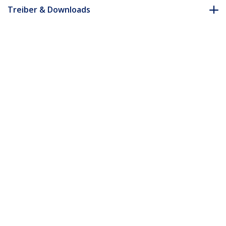
Treiber & Downloads
FAQ & Konformität
Zubehör
* Größe, Aussehen und Spezifikationen sind Änderungen ohne
vorherige Ankündigung vorbehalten.
Das könnte Ihnen auch gefallen
HD2DP
HDMI auf DisplayPort
Adapter - 4K