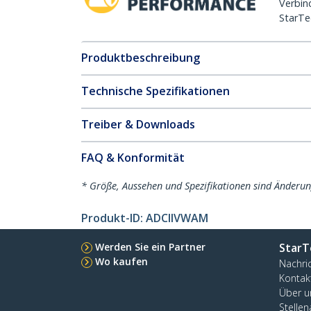
Verbin
StarTe
Produktbeschreibung
Technische Spezifikationen
Treiber & Downloads
FAQ & Konformität
* Größe, Aussehen und Spezifikationen sind Änderu
Produkt-ID:
ADCIIVWAM
Werden Sie ein Partner
StarT
Wo kaufen
Nachri
Kontak
Über u
Stelle