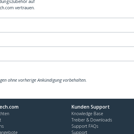
dungszubehör auf
ch.com vertrauen.
ngen ohne vorherige Ankündigung vorbehalten.
ech.com
Kunden Support
chten
Knowledge Base
t
Treiber & Downloads
ns
Support FAQs
nangebote
Support