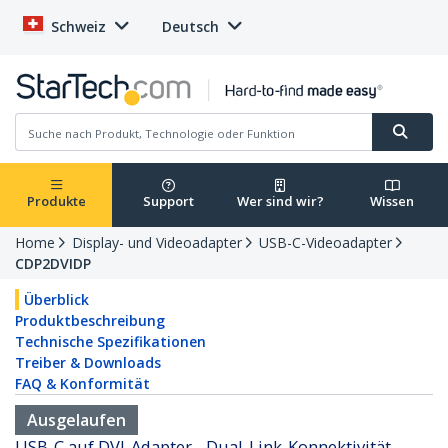
Schweiz
Deutsch
Produkte
Support
Wer sind wir?
Wissen
Home
Display- und Videoadapter
USB-C-Videoadapter
CDP2DVIDP
Überblick
Produktbeschreibung
Technische Spezifikationen
Treiber & Downloads
FAQ & Konformität
Ausgelaufen
USB-C auf DVI-Adapter - Dual-Link-Konnektivität -