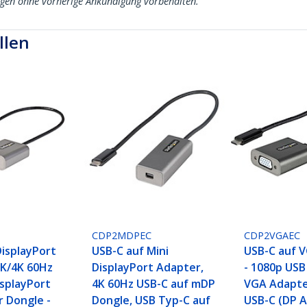
ngen ohne vorherige Ankündigung vorbehalten.
llen
CDP2MDPEC
CDP2VGAEC
DisplayPort
USB-C auf Mini
USB-C auf 
8K/4K 60Hz
DisplayPort Adapter,
- 1080p USB
isplayPort
4K 60Hz USB-C auf mDP
VGA Adapte
r Dongle -
Dongle, USB Typ-C auf
USB-C (DP A