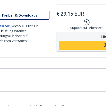
€
29.15
EUR
Treiber & Downloads
en Sie,
wieso IT Profis in
Support auf Lebenszeit
 leistungsstarkes
dungszubehör auf
Üb
ch.com vertrauen.