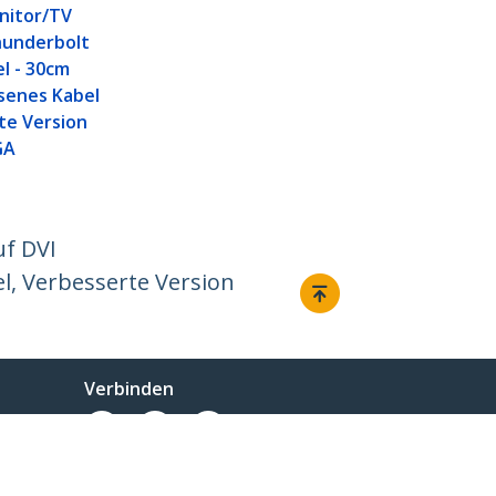
nitor/TV
hunderbolt
l - 30cm
senes Kabel
te Version
GA
uf DVI
l, Verbesserte Version
Verbinden