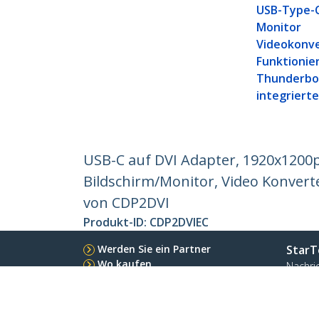
USB-Type-C
Monitor
Videokonve
Funktionie
Thunderbol
integrierte
USB-C auf DVI Adapter, 1920x1200p
Bildschirm/Monitor, Video Konvert
von CDP2DVI
Produkt-ID:
CDP2DVIEC
Werden Sie ein Partner
StarT
Wo kaufen
Nachri
Kontak
Über u
Stelle