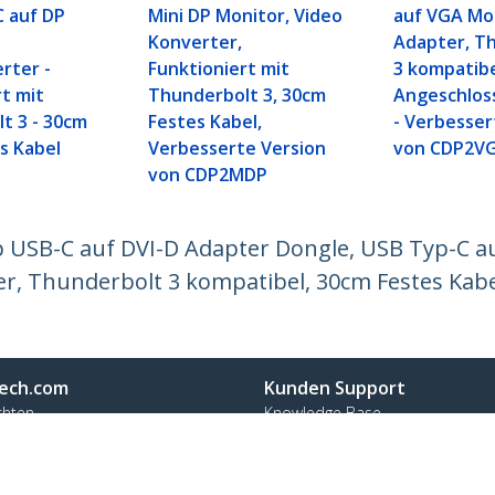
 auf DP
Mini DP Monitor, Video
auf VGA Mo
Konverter,
Adapter, T
rter -
Funktioniert mit
3 kompatibe
rt mit
Thunderbolt 3, 30cm
Angeschlos
t 3 - 30cm
Festes Kabel,
- Verbesser
s Kabel
Verbesserte Version
von CDP2V
von CDP2MDP
 USB-C auf DVI-D Adapter Dongle, USB Typ-C a
er, Thunderbolt 3 kompatibel, 30cm Festes Kabe
ech.com
Kunden Support
chten
Knowledge Base
t
Treiber & Downloads
ns
Support FAQs
nangebote
Support