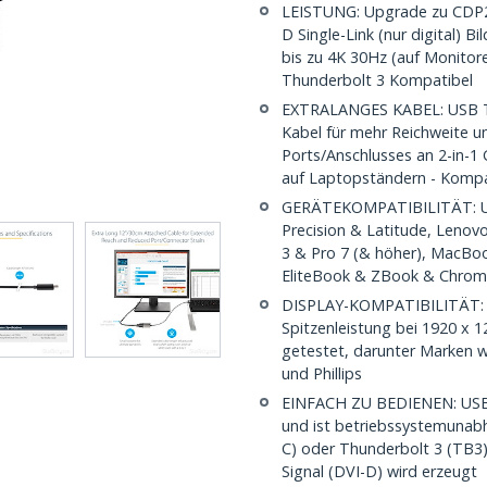
LEISTUNG: Upgrade zu CDP2D
D Single-Link (nur digital) 
bis zu 4K 30Hz (auf Monitor
Thunderbolt 3 Kompatibel
EXTRALANGES KABEL: USB Ty
Kabel für mehr Reichweite 
Ports/Anschlusses an 2-in-1
auf Laptopständern - Kompa
GERÄTEKOMPATIBILITÄT: USB-
Precision & Latitude, Leno
3 & Pro 7 (& höher), MacBoo
EliteBook & ZBook & Chro
DISPLAY-KOMPATIBILITÄT: E
Spitzenleistung bei 1920 x 
getestet, darunter Marken w
und Phillips
EINFACH ZU BEDIENEN: USB-C
und ist betriebssystemunab
C) oder Thunderbolt 3 (TB3) G
Signal (DVI-D) wird erzeugt