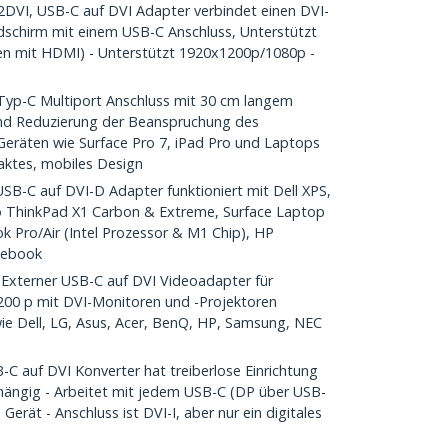
VI, USB-C auf DVI Adapter verbindet einen DVI-
Bildschirm mit einem USB-C Anschluss, Unterstützt
en mit HDMI) - Unterstützt 1920x1200p/1080p -
p-C Multiport Anschluss mit 30 cm langem
und Reduzierung der Beanspruchung des
 Geräten wie Surface Pro 7, iPad Pro und Laptops
ktes, mobiles Design
C auf DVI-D Adapter funktioniert mit Dell XPS,
vo ThinkPad X1 Carbon & Extreme, Surface Laptop
k Pro/Air (Intel Prozessor & M1 Chip), HP
mebook
xterner USB-C auf DVI Videoadapter für
1200 p mit DVI-Monitoren und -Projektoren
ie Dell, LG, Asus, Acer, BenQ, HP, Samsung, NEC
 auf DVI Konverter hat treiberlose Einrichtung
hängig - Arbeitet mit jedem USB-C (DP über USB-
erät - Anschluss ist DVI-I, aber nur ein digitales