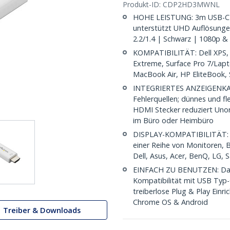
Produkt-ID:
CDP2HD3MWNL
HOHE LEISTUNG: 3m USB-C (
unterstützt UHD Auflösunge
2.2/1.4 | Schwarz | 1080p 
KOMPATIBILITÄT: Dell XPS, 
Extreme, Surface Pro 7/Lap
MacBook Air, HP EliteBook
INTEGRIERTES ANZEIGENKABE
Fehlerquellen; dünnes und fl
HDMI Stecker reduziert Unord
im Büro oder Heimbüro
DISPLAY-KOMPATIBILITÄT: Ge
einer Reihe von Monitoren, 
Dell, Asus, Acer, BenQ, LG,
EINFACH ZU BENUTZEN: Das 
Kompatibilität mit USB Typ-
treiberlose Plug & Play Ein
Chrome OS & Android
Treiber & Downloads