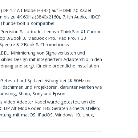
DP 1.2 Alt Mode HBR2) auf HDMI 2.0 Kabel
n bis zu 4K 60Hz (3840x2160), 7.1ch Audio, HDCP
& Thunderbolt 3 Kompatibel
Precision & Latitude, Lenovo ThinkPad X1 Carbon
top 3/Book 3, MacBook Pro, iPad Pro, TB3
, Spectre & ZBook & Chromebooks
L: Minimierung von Signalverlusten und
exibles Design mit integriertem Adapterchip in den
nung und sorgt für eine ordentliche Installation
testet auf Spitzenleistung bei 4K 60Hz mit
Bildschirmen und Projektoren, darunter Marken wie
 Samsung, Sharp, Sony und Epson
Video Adapter Kabel wurde getestet, um die
C DP Alt Mode oder TB3 Geräten sicherzustellen;
richtung mit macOS, iPadOS, Windows 10, Linux,