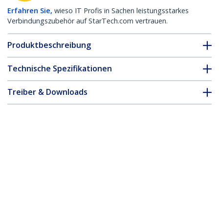
Erfahren Sie,
wieso IT Profis in Sachen leistungsstarkes
Verbindungszubehör auf StarTech.com vertrauen.
Produktbeschreibung
Technische Spezifikationen
Treiber & Downloads
FAQ & Konformität
Zubehör
* Größe, Aussehen und Spezifikationen sind Änderungen ohne
vorherige Ankündigung vorbehalten.
Das könnte Ihnen auch gefallen