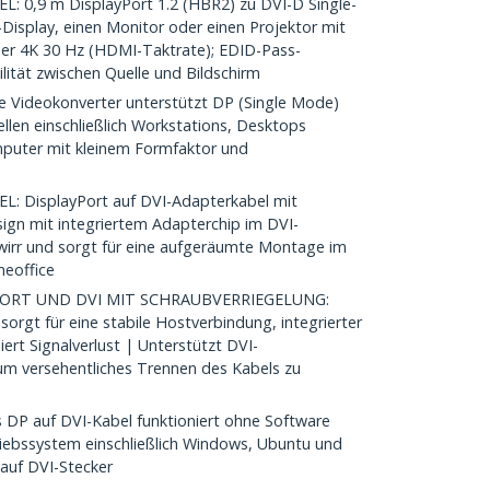
 0,9 m DisplayPort 1.2 (HBR2) zu DVI-D Single-
-Display, einen Monitor oder einen Projektor mit
er 4K 30 Hz (HDMI-Taktrate); EDID-Pass-
lität zwischen Quelle und Bildschirm
 Videokonverter unterstützt DP (Single Mode)
len einschließlich Workstations, Desktops
puter mit kleinem Formfaktor und
: DisplayPort auf DVI-Adapterkabel mit
ign mit integriertem Adapterchip im DVI-
wirr und sorgt für eine aufgeräumte Montage im
meoffice
PORT UND DVI MIT SCHRAUBVERRIEGELUNG:
sorgt für eine stabile Hostverbindung, integrierter
ert Signalverlust | Unterstützt DVI-
um versehentliches Trennen des Kabels zu
P auf DVI-Kabel funktioniert ohne Software
iebssystem einschließlich Windows, Ubuntu und
auf DVI-Stecker