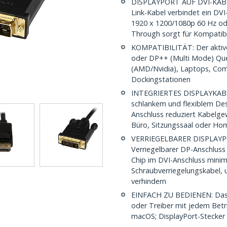
DISPLAYPORT AUF DVI-KABEL:
Link-Kabel verbindet ein DVI
1920 x 1200/1080p 60 Hz od
Through sorgt für Kompatibi
KOMPATIBILITÄT: Der aktive
oder DP++ (Multi Mode) Quel
(AMD/Nvidia), Laptops, Com
Dockingstationen
INTEGRIERTES DISPLAYKABEL
schlankem und flexiblem Des
Anschluss reduziert Kabelge
Büro, Sitzungssaal oder Ho
VERRIEGELBARER DISPLAY
Verriegelbarer DP-Anschluss 
Chip im DVI-Anschluss minimi
Schraubverriegelungskabel, 
verhindern
EINFACH ZU BEDIENEN: Das D
oder Treiber mit jedem Betr
macOS; DisplayPort-Stecker 