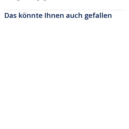
Das könnte Ihnen auch gefallen
DP2DVIMM3BS
DP2DVIS
1m DisplayPort auf
DisplayPort auf DVI
DVI Kabel - 1080p
Adapter - Aktiver
Video - Aktives
DisplayPort zu DVI-D
DisplayPort zu DVI
Adapter/Videokonve
Adapterkabel -
rter 1080p - DP 1.2 zu