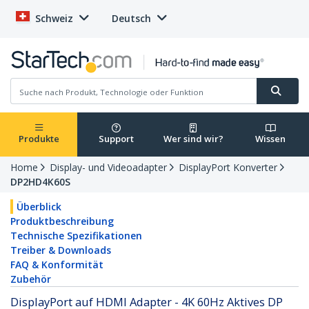
Schweiz
Deutsch
Produkte
Support
Wer sind wir?
Wissen
Home
Display- und Videoadapter
DisplayPort Konverter
DP2HD4K60S
Überblick
Produktbeschreibung
Technische Spezifikationen
Treiber & Downloads
FAQ & Konformität
Zubehör
DisplayPort auf HDMI Adapter - 4K 60Hz Aktives DP