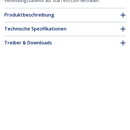
Verbindungszubehör auf StarTech.com vertrauen.
Produktbeschreibung
Technische Spezifikationen
Treiber & Downloads
FAQ & Konformität
Zubehör
* Größe, Aussehen und Spezifikationen sind Änderungen ohne
vorherige Ankündigung vorbehalten.
Das könnte Ihnen auch gefallen