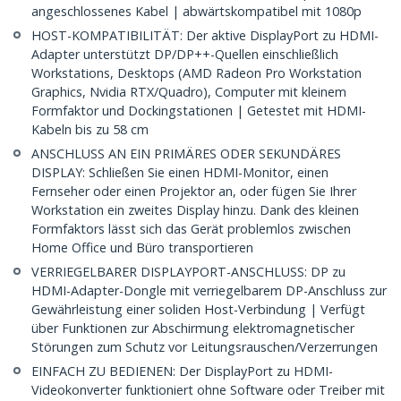
angeschlossenes Kabel | abwärtskompatibel mit 1080p
HOST-KOMPATIBILITÄT: Der aktive DisplayPort zu HDMI-
Adapter unterstützt DP/DP++-Quellen einschließlich
Workstations, Desktops (AMD Radeon Pro Workstation
Graphics, Nvidia RTX/Quadro), Computer mit kleinem
Formfaktor und Dockingstationen | Getestet mit HDMI-
Kabeln bis zu 58 cm
ANSCHLUSS AN EIN PRIMÄRES ODER SEKUNDÄRES
DISPLAY: Schließen Sie einen HDMI-Monitor, einen
Fernseher oder einen Projektor an, oder fügen Sie Ihrer
Workstation ein zweites Display hinzu. Dank des kleinen
Formfaktors lässt sich das Gerät problemlos zwischen
Home Office und Büro transportieren
VERRIEGELBARER DISPLAYPORT-ANSCHLUSS: DP zu
HDMI-Adapter-Dongle mit verriegelbarem DP-Anschluss zur
Gewährleistung einer soliden Host-Verbindung | Verfügt
über Funktionen zur Abschirmung elektromagnetischer
Störungen zum Schutz vor Leitungsrauschen/Verzerrungen
EINFACH ZU BEDIENEN: Der DisplayPort zu HDMI-
Videokonverter funktioniert ohne Software oder Treiber mit