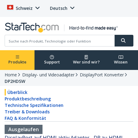
Schweiz
Deutsch
Produkte
Support
Wer sind wir?
Wissen
Home
Display- und Videoadapter
DisplayPort Konverter
DP2HDSW
Überblick
Produktbeschreibung
Technische Spezifikationen
Treiber & Downloads
FAQ & Konformität
Ausgelaufen
DisplayPort auf HDMI aktiv Adapter - DP zu HDMI