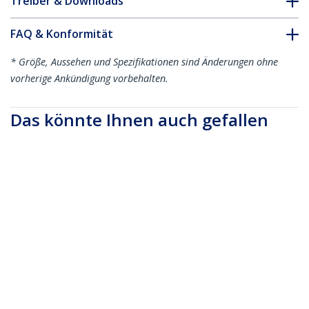
Treiber & Downloads
FAQ & Konformität
* Größe, Aussehen und Spezifikationen sind Änderungen ohne
vorherige Ankündigung vorbehalten.
Das könnte Ihnen auch gefallen
DP2DVIMM6
1,8 Meter DisplayPort
DP2DVIMM10
3m DisplayPort auf
zu DVI Kabel,