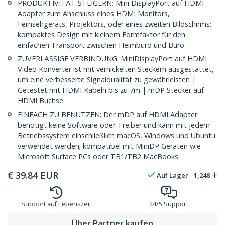
PRODUKTIVITÄT STEIGERN: Mini DisplayPort auf HDMI
Adapter zum Anschluss eines HDMI Monitors,
Fernsehgeräts, Projektors, oder eines zweiten Bildschirms;
kompaktes Design mit kleinem Formfaktor für den
einfachen Transport zwischen Heimbüro und Büro
ZUVERLÄSSIGE VERBINDUNG: MiniDisplayPort auf HDMI
Video Konverter ist mit vernickelten Steckern ausgestattet,
um eine verbesserte Signalqualität zu gewährleisten |
Getestet mit HDMI Kabeln bis zu 7m | mDP Stecker auf
HDMI Buchse
EINFACH ZU BENUTZEN: Der mDP auf HDMI Adapter
benötigt keine Software oder Treiber und kann mit jedem
Betriebssystem einschließlich macOS, Windows und Ubuntu
verwendet werden; kompatibel mit MiniDP Geräten wie
Microsoft Surface PCs oder TB1/TB2 MacBooks
€
39.84
EUR
Auf Lager
1,248
Support auf Lebenszeit
24/5 Support
Über Partner kaufen