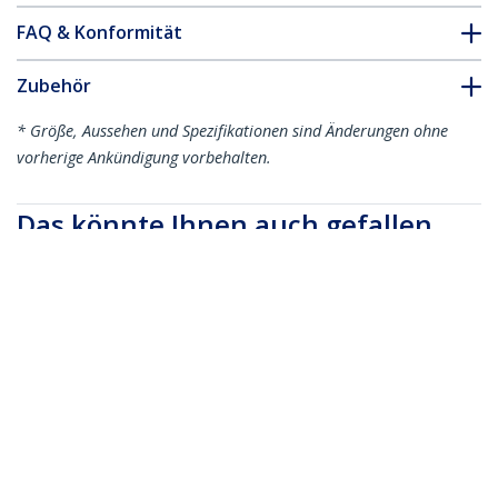
FAQ & Konformität
Zubehör
* Größe, Aussehen und Spezifikationen sind Änderungen ohne
vorherige Ankündigung vorbehalten.
Das könnte Ihnen auch gefallen
MDP2HD4KS
Mini DisplayPort auf
HDMI 4k @ 30Hz
Adapter für