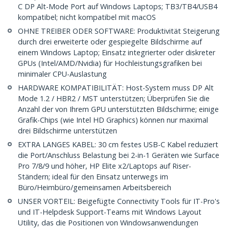
C DP Alt-Mode Port auf Windows Laptops; TB3/TB4/USB4
kompatibel; nicht kompatibel mit macOS
OHNE TREIBER ODER SOFTWARE: Produktivität Steigerung
durch drei erweiterte oder gespiegelte Bildschirme auf
einem Windows Laptop; Einsatz integrierter oder diskreter
GPUs (Intel/AMD/Nvidia) für Hochleistungsgrafiken bei
minimaler CPU-Auslastung
HARDWARE KOMPATIBILITÄT: Host-System muss DP Alt
Mode 1.2 / HBR2 / MST unterstützen; Überprüfen Sie die
Anzahl der von Ihrem GPU unterstützten Bildschirme; einige
Grafik-Chips (wie Intel HD Graphics) können nur maximal
drei Bildschirme unterstützen
EXTRA LANGES KABEL: 30 cm festes USB-C Kabel reduziert
die Port/Anschluss Belastung bei 2-in-1 Geräten wie Surface
Pro 7/8/9 und höher, HP Elite x2/Laptops auf Riser-
Ständern; ideal für den Einsatz unterwegs im
Büro/Heimbüro/gemeinsamen Arbeitsbereich
UNSER VORTEIL: Beigefügte Connectivity Tools für IT-Pro's
und IT-Helpdesk Support-Teams mit Windows Layout
Utility, das die Positionen von Windowsanwendungen