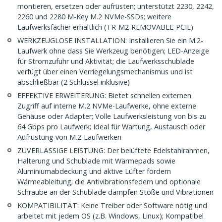
montieren, ersetzen oder aufrüsten; unterstützt 2230, 2242,
2260 und 2280 M-Key M.2 NVMe-SSDs; weitere
Laufwerksfächer erhältlich (TR-M2-REMOVABLE-PCIE)
WERKZEUGLOSE INSTALLATION: Installieren Sie ein M.2-
Laufwerk ohne dass Sie Werkzeug benötigen; LED-Anzeige
für Stromzufuhr und Aktivität; die Laufwerksschublade
verfügt über einen Verriegelungsmechanismus und ist
abschließbar (2 Schlüssel inklusive)
EFFEKTIVE ERWEITERUNG: Bietet schnellen externen
Zugriff auf interne M.2 NVMe-Laufwerke, ohne externe
Gehäuse oder Adapter; Volle Laufwerksleistung von bis zu
64 Gbps pro Laufwerk; Ideal für Wartung, Austausch oder
Aufrüstung von M.2-Laufwerken
ZUVERLÄSSIGE LEISTUNG: Der belüftete Edelstahlrahmen,
Halterung und Schublade mit Wärmepads sowie
Aluminiumabdeckung und aktive Lüfter fördern
Wärmeableitung; die Antivibrationsfedern und optionale
Schraube an der Schublade dämpfen Stöße und Vibrationen
KOMPATIBILITÄT: Keine Treiber oder Software nötig und
arbeitet mit jedem OS (z.B. Windows, Linux); Kompatibel