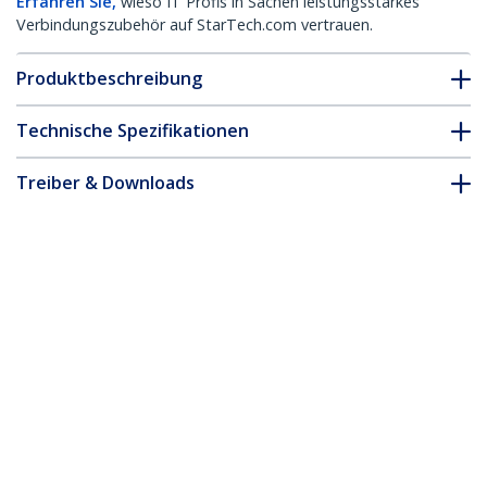
Erfahren Sie,
wieso IT Profis in Sachen leistungsstarkes
Verbindungszubehör auf StarTech.com vertrauen.
Produktbeschreibung
Technische Spezifikationen
Treiber & Downloads
FAQ & Konformität
Zubehör
* Größe, Aussehen und Spezifikationen sind Änderungen ohne
vorherige Ankündigung vorbehalten.
Das könnte Ihnen auch gefallen