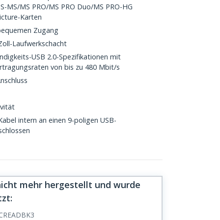
HS-MS/MS PRO/MS PRO Duo/MS PRO-HG
cture-Karten
 bequemen Zugang
-Zoll-Laufwerkschacht
digkeits-USB 2.0-Spezifikationen mit
tragungsraten von bis zu 480 Mbit/s
nschluss
vität
Kabel intern an einen 9-poligen USB-
schlossen
nicht mehr hergestellt und wurde
tzt
:
CREADBK3