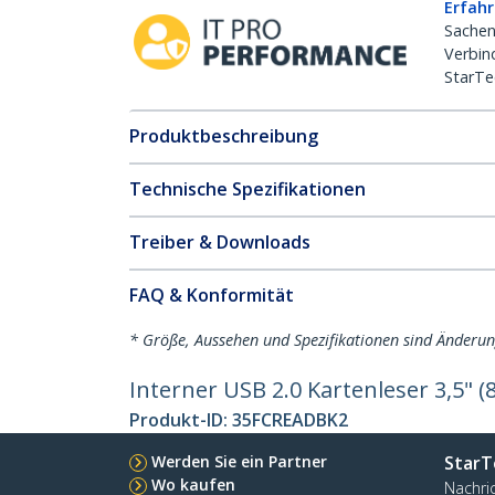
Erfahr
Sachen
Verbin
StarTe
Produktbeschreibung
Technische Spezifikationen
Treiber & Downloads
FAQ & Konformität
* Größe, Aussehen und Spezifikationen sind Änderu
Interner USB 2.0 Kartenleser 3,5" (
Produkt-ID:
35FCREADBK2
Werden Sie ein Partner
StarT
Wo kaufen
Nachri