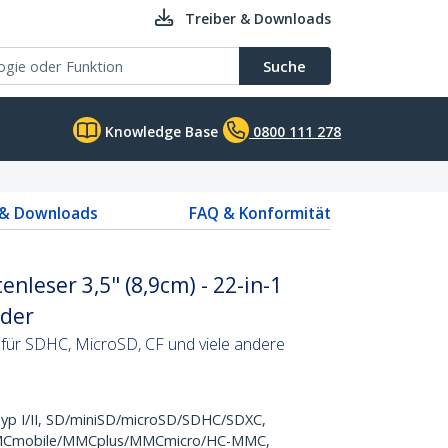
Treiber & Downloads
Suche
Knowledge Base
0800 111 278
 & Downloads
FAQ & Konformität
enleser 3,5" (8,9cm) - 22-in-1
ader
 für SDHC, MicroSD, CF und viele andere
yp I/II, SD/miniSD/microSD/SDHC/SDXC,
mobile/MMCplus/MMCmicro/HC-MMC,