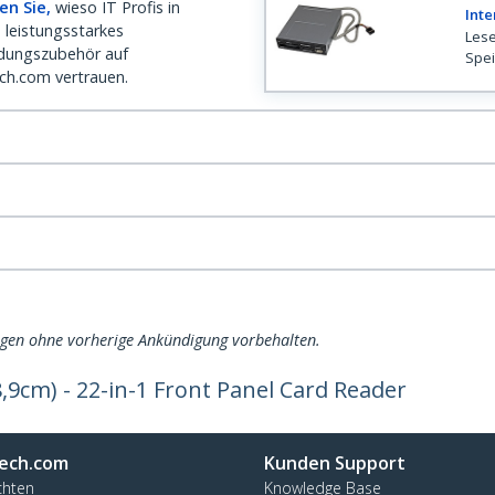
en Sie,
wieso IT Profis in
Inte
 leistungsstarkes
Lese
dungszubehör auf
Spei
ch.com vertrauen.
ngen ohne vorherige Ankündigung vorbehalten.
8,9cm) - 22-in-1 Front Panel Card Reader
ech.com
Kunden Support
chten
Knowledge Base