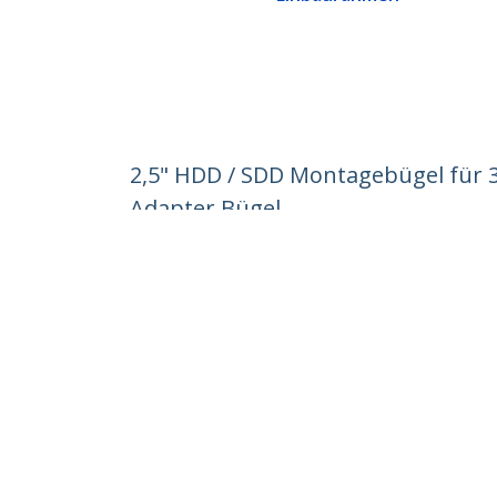
2,5" HDD / SDD Montagebügel für 3,
Adapter Bügel
Produkt-ID:
BRACKET125PT
Werden Sie ein Partner
StarT
Wo kaufen
Nachri
Kontak
Über u
Stelle
Qualit
Blog
StarTech.com Ltd.