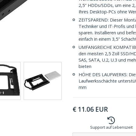
2,5" HDDs/SDDs, um eine 2,
Ihres Desktop-PCs ohne Werk
ZEITSPAREND: Dieser Montage
Techniker und IT-Profis und h
sparen. Installieren und bef
einfach in einem 3,5" Schach
UMFANGREICHE KOMPATIBILIT
den meisten 2,5 Zoll SSD/HD
SAS, SATA, U.2, U.3 und meh
bieten
HÖHE DES LAUFWERKS: Dieser
Laufwerksschächte unterstü
mm
€
11.06
EUR
Support auf Lebenszeit