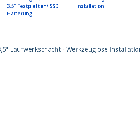
3,5" Festplatten/ SSD
Installation
Halterung
5" Laufwerkschacht - Werkzeuglose Installation
ech.com
Kunden Support
chten
Knowledge Base
t
Treiber & Downloads
ns
Support FAQs
nangebote
Support
ät und Konformität
Garantiebestimmungen