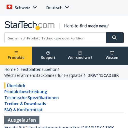
Schweiz
Deutsch
Produkte
Support
Wer sind wir?
Wissen
Home
Festplattenzubehör
Wechselrahmen/Backplanes für Festplatte
DRW115CADSBK
Überblick
Produktbeschreibung
Technische Spezifikationen
Treiber & Downloads
FAQ & Konformität
Ausgelaufen
Ersatz 3,5" Festplattengehäuse für DRW110SATBK