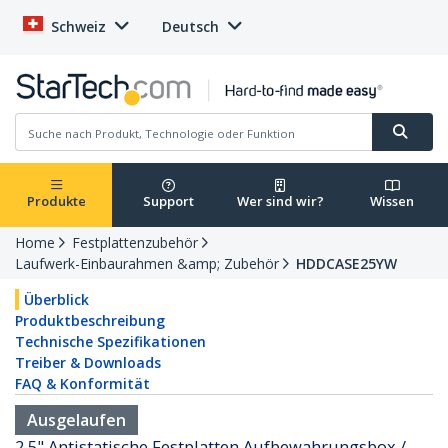
Schweiz
Deutsch
Produkte
Support
Wer sind wir?
Wissen
Home
Festplattenzubehör
Laufwerk-Einbaurahmen &amp; Zubehör
HDDCASE25YW
Überblick
Produktbeschreibung
Technische Spezifikationen
Treiber & Downloads
FAQ & Konformität
Ausgelaufen
2,5" Antistatische Festplatten Aufbewahrungsbox /