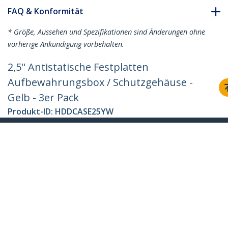
FAQ & Konformität
* Größe, Aussehen und Spezifikationen sind Änderungen ohne
vorherige Ankündigung vorbehalten.
2,5" Antistatische Festplatten
Aufbewahrungsbox / Schutzgehäuse -
Gelb - 3er Pack
Produkt-ID:
HDDCASE25YW
Werden Sie ein Partner
Wo kaufen
StarTech.com
Nachrichten
Kontakt
Über uns
Stellenangebote
Qualität und Konformität
Blog