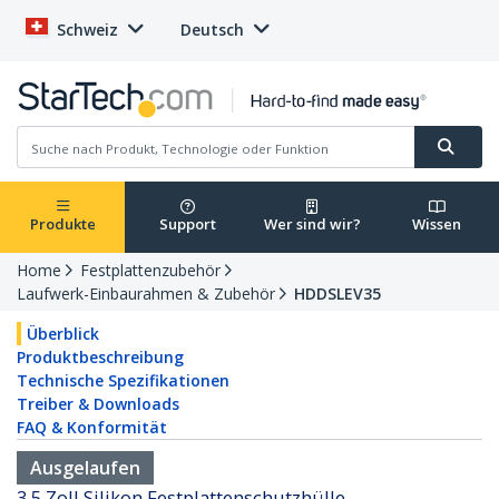
Schweiz
Deutsch
Produkte
Support
Wer sind wir?
Wissen
Home
Festplattenzubehör
Laufwerk-Einbaurahmen & Zubehör
HDDSLEV35
Überblick
Produktbeschreibung
Technische Spezifikationen
Treiber & Downloads
FAQ & Konformität
Ausgelaufen
3,5 Zoll Silikon Festplattenschutzhülle