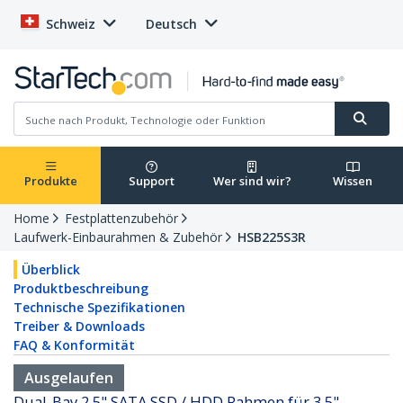
Schweiz
Deutsch
Produkte
Support
Wer sind wir?
Wissen
Home
Festplattenzubehör
Laufwerk-Einbaurahmen & Zubehör
HSB225S3R
Überblick
Produktbeschreibung
Technische Spezifikationen
Treiber & Downloads
FAQ & Konformität
Ausgelaufen
Dual-Bay 2,5" SATA SSD / HDD Rahmen für 3,5"