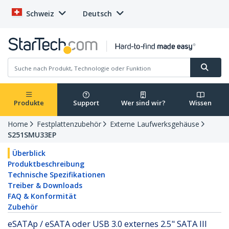
Schweiz
Deutsch
Produkte
Support
Wer sind wir?
Wissen
Home
Festplattenzubehör
Externe Laufwerksgehäuse
S251SMU33EP
Überblick
Produktbeschreibung
Technische Spezifikationen
Treiber & Downloads
FAQ & Konformität
Zubehör
eSATAp / eSATA oder USB 3.0 externes 2.5" SATA III