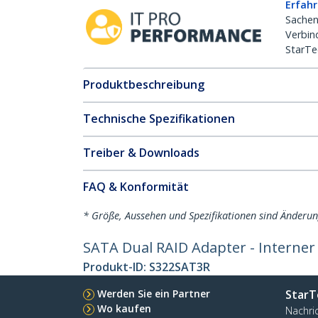
Erfahr
Sachen
Verbin
StarTe
Produktbeschreibung
Technische Spezifikationen
Treiber & Downloads
FAQ & Konformität
* Größe, Aussehen und Spezifikationen sind Änderu
SATA Dual RAID Adapter - Interner
Produkt-ID:
S322SAT3R
Werden Sie ein Partner
StarT
Wo kaufen
Nachri