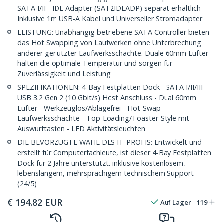
SATA I/II - IDE Adapter (SAT2IDEADP) separat erhältlich -
Inklusive 1m USB-A Kabel und Universeller Stromadapter
LEISTUNG: Unabhängig betriebene SATA Controller bieten
das Hot Swapping von Laufwerken ohne Unterbrechung
anderer genutzter Laufwerksschächte. Duale 60mm Lüfter
halten die optimale Temperatur und sorgen für
Zuverlässigkeit und Leistung
SPEZIFIKATIONEN: 4-Bay Festplatten Dock - SATA I/II/III -
USB 3.2 Gen 2 (10 Gbit/s) Host Anschluss - Dual 60mm
Lüfter - Werkzeuglos/Ablagefrei - Hot-Swap
Laufwerksschächte - Top-Loading/Toaster-Style mit
Auswurftasten - LED Aktivitätsleuchten
DIE BEVORZUGTE WAHL DES IT-PROFIS: Entwickelt und
erstellt für Computerfachleute, ist dieser 4-Bay Festplatten
Dock für 2 Jahre unterstützt, inklusive kostenlosem,
lebenslangem, mehrsprachigem technischem Support
(24/5)
€
194.82
EUR
Auf Lager
119