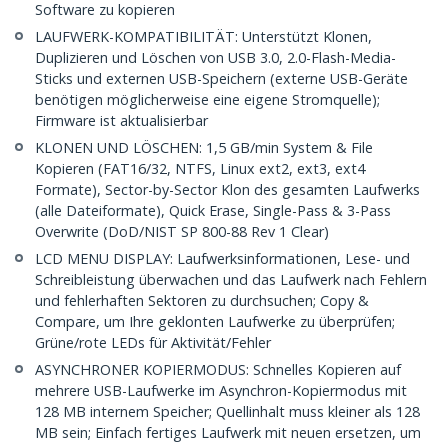
Software zu kopieren
LAUFWERK-KOMPATIBILITÄT: Unterstützt Klonen,
Duplizieren und Löschen von USB 3.0, 2.0-Flash-Media-
Sticks und externen USB-Speichern (externe USB-Geräte
benötigen möglicherweise eine eigene Stromquelle);
Firmware ist aktualisierbar
KLONEN UND LÖSCHEN: 1,5 GB/min System & File
Kopieren (FAT16/32, NTFS, Linux ext2, ext3, ext4
Formate), Sector-by-Sector Klon des gesamten Laufwerks
(alle Dateiformate), Quick Erase, Single-Pass & 3-Pass
Overwrite (DoD/NIST SP 800-88 Rev 1 Clear)
LCD MENU DISPLAY: Laufwerksinformationen, Lese- und
Schreibleistung überwachen und das Laufwerk nach Fehlern
und fehlerhaften Sektoren zu durchsuchen; Copy &
Compare, um Ihre geklonten Laufwerke zu überprüfen;
Grüne/rote LEDs für Aktivität/Fehler
ASYNCHRONER KOPIERMODUS: Schnelles Kopieren auf
mehrere USB-Laufwerke im Asynchron-Kopiermodus mit
128 MB internem Speicher; Quellinhalt muss kleiner als 128
MB sein; Einfach fertiges Laufwerk mit neuen ersetzen, um