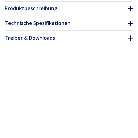
Produktbeschreibung
Technische Spezifikationen
Treiber & Downloads
FAQ & Konformität
Zubehör
* Größe, Aussehen und Spezifikationen sind Änderungen ohne
vorherige Ankündigung vorbehalten.
Das könnte Ihnen auch gefallen