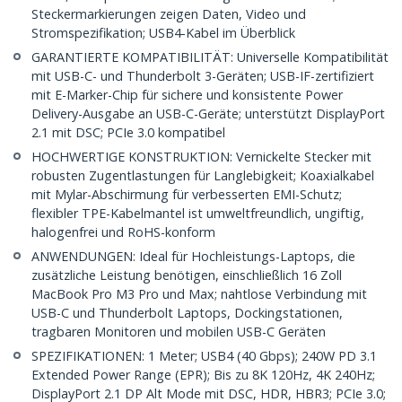
Steckermarkierungen zeigen Daten, Video und
Stromspezifikation; USB4-Kabel im Überblick
GARANTIERTE KOMPATIBILITÄT: Universelle Kompatibilität
mit USB-C- und Thunderbolt 3-Geräten; USB-IF-zertifiziert
mit E-Marker-Chip für sichere und konsistente Power
Delivery-Ausgabe an USB-C-Geräte; unterstützt DisplayPort
2.1 mit DSC; PCIe 3.0 kompatibel
HOCHWERTIGE KONSTRUKTION: Vernickelte Stecker mit
robusten Zugentlastungen für Langlebigkeit; Koaxialkabel
mit Mylar-Abschirmung für verbesserten EMI-Schutz;
flexibler TPE-Kabelmantel ist umweltfreundlich, ungiftig,
halogenfrei und RoHS-konform
ANWENDUNGEN: Ideal für Hochleistungs-Laptops, die
zusätzliche Leistung benötigen, einschließlich 16 Zoll
MacBook Pro M3 Pro und Max; nahtlose Verbindung mit
USB-C und Thunderbolt Laptops, Dockingstationen,
tragbaren Monitoren und mobilen USB-C Geräten
SPEZIFIKATIONEN: 1 Meter; USB4 (40 Gbps); 240W PD 3.1
Extended Power Range (EPR); Bis zu 8K 120Hz, 4K 240Hz;
DisplayPort 2.1 DP Alt Mode mit DSC, HDR, HBR3; PCIe 3.0;