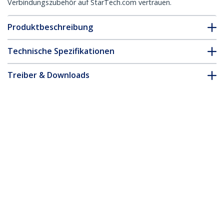
Verbindungszubehör auf StarTech.com vertrauen.
Produktbeschreibung
Technische Spezifikationen
Treiber & Downloads
FAQ & Konformität
Zubehör
* Größe, Aussehen und Spezifikationen sind Änderungen ohne
vorherige Ankündigung vorbehalten.
Das könnte Ihnen auch gefallen