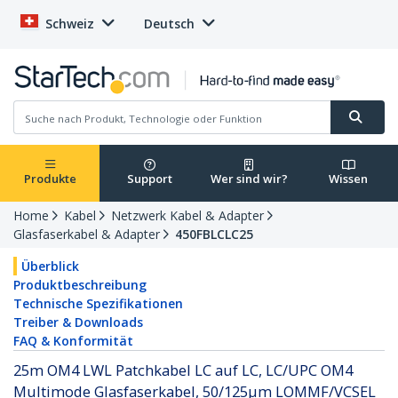
Schweiz
Deutsch
Produkte
Support
Wer sind wir?
Wissen
Home
Kabel
Netzwerk Kabel & Adapter
Glasfaserkabel & Adapter
450FBLCLC25
Überblick
Produktbeschreibung
Technische Spezifikationen
Treiber & Downloads
FAQ & Konformität
25m OM4 LWL Patchkabel LC auf LC, LC/UPC OM4
Multimode Glasfaserkabel, 50/125µm LOMMF/VCSEL