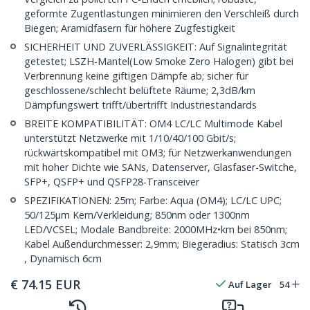
geformte Zugentlastungen minimieren den Verschleiß durch
Biegen; Aramidfasern für höhere Zugfestigkeit
SICHERHEIT UND ZUVERLÄSSIGKEIT: Auf Signalintegrität
getestet; LSZH-Mantel(Low Smoke Zero Halogen) gibt bei
Verbrennung keine giftigen Dämpfe ab; sicher für
geschlossene/schlecht belüftete Räume; 2,3dB/km
Dämpfungswert trifft/übertrifft Industriestandards
BREITE KOMPATIBILITÄT: OM4 LC/LC Multimode Kabel
unterstützt Netzwerke mit 1/10/40/100 Gbit/s;
rückwärtskompatibel mit OM3; für Netzwerkanwendungen
mit hoher Dichte wie SANs, Datenserver, Glasfaser-Switche,
SFP+, QSFP+ und QSFP28-Transceiver
SPEZIFIKATIONEN: 25m; Farbe: Aqua (OM4); LC/LC UPC;
50/125µm Kern/Verkleidung; 850nm oder 1300nm
LED/VCSEL; Modale Bandbreite: 2000MHz•km bei 850nm;
Kabel Außendurchmesser: 2,9mm; Biegeradius: Statisch 3cm
, Dynamisch 6cm
€
74.15
EUR
Auf Lager
54