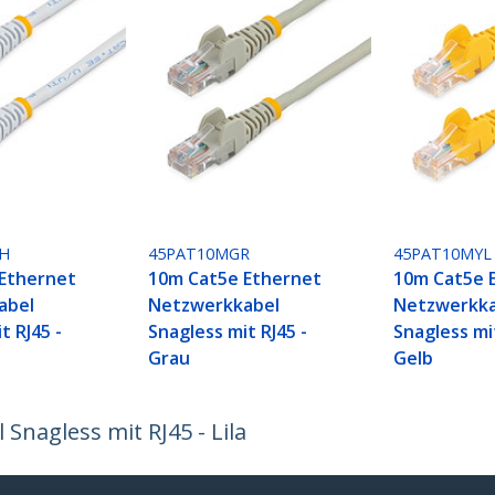
H
45PAT10MGR
45PAT10MYL
Ethernet
10m Cat5e Ethernet
10m Cat5e 
abel
Netzwerkkabel
Netzwerkka
t RJ45 -
Snagless mit RJ45 -
Snagless mit
Grau
Gelb
nagless mit RJ45 - Lila