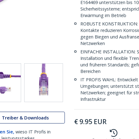
E164469 unterstützen bis 1
Sicherheitssysteme; entspri
Erwärmung im Betrieb
ROBUSTE KONSTRUKTION: UL z
Kontakte reduzieren Korrosi
gegen Biegen und Ausfransen
Netzwerken
EINFACHE INSTALLATION: Sna
Installation und flexible T
und früheren Standards; gef
Bereichen
IT PROFIS WAHL: Entwickelt 
Umgebungen; unterstützt stab
Netzwerken; geeignet für str
Infrastruktur
Treiber & Downloads
€
9.95
EUR
en Sie,
wieso IT Profis in
 leistungsstarkes