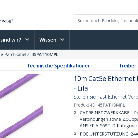
sind wir?
Wissen
5e Patchkabel
45PAT10MPL
Technische Spezifikationen
Treiber
10m Cat5e Ethernet 
- Lila
Stellen Sie Fast Ethernet-Ve
Produkt-ID:
45PAT10MPL
CAT5E NETZWERKKABEL: Rein
Verbindungen sowie 2,5Gbps
ANSI/TIA-568.2-D Kategorie 
POE UNTERSTÜTZUNG: 24AWG K