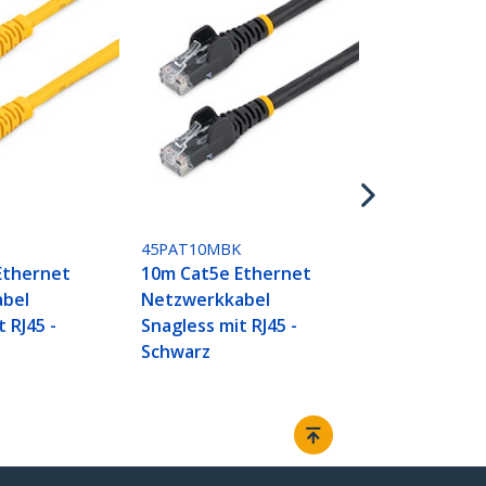
45PAT10MRD
10m Cat5e 
Netzwerkka
Snagless mit
45PAT10MBK
Ethernet
10m Cat5e Ethernet
bel
Netzwerkkabel
 RJ45 -
Snagless mit RJ45 -
Schwarz