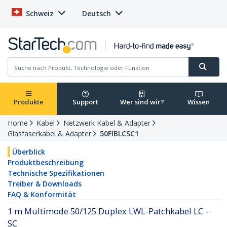
Schweiz
Deutsch
Produkte
Support
Wer sind wir?
Wissen
Home
Kabel
Netzwerk Kabel & Adapter
Glasfaserkabel & Adapter
50FIBLCSC1
Überblick
Produktbeschreibung
Technische Spezifikationen
Treiber & Downloads
FAQ & Konformität
1 m Multimode 50/125 Duplex LWL-Patchkabel LC -
SC