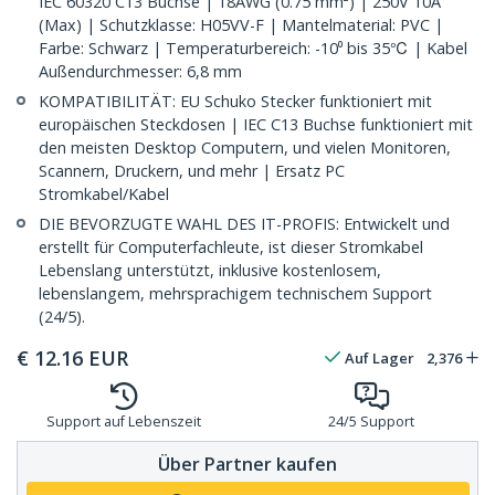
IEC 60320 C13 Buchse | 18AWG (0.75 mm²) | 250V 10A
(Max) | Schutzklasse: H05VV-F | Mantelmaterial: PVC |
Farbe: Schwarz | Temperaturbereich: -10⁰ bis 35℃ | Kabel
Außendurchmesser: 6,8 mm
KOMPATIBILITÄT: EU Schuko Stecker funktioniert mit
europäischen Steckdosen | IEC C13 Buchse funktioniert mit
den meisten Desktop Computern, und vielen Monitoren,
Scannern, Druckern, und mehr | Ersatz PC
Stromkabel/Kabel
DIE BEVORZUGTE WAHL DES IT-PROFIS: Entwickelt und
erstellt für Computerfachleute, ist dieser Stromkabel
Lebenslang unterstützt, inklusive kostenlosem,
lebenslangem, mehrsprachigem technischem Support
(24/5).
€
12.16
EUR
Auf Lager
2,376
Support auf Lebenszeit
24/5 Support
Über Partner kaufen