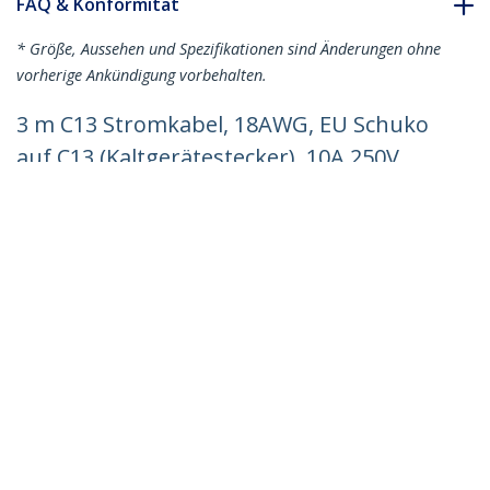
FAQ & Konformität
* Größe, Aussehen und Spezifikationen sind Änderungen ohne
vorherige Ankündigung vorbehalten.
3 m C13 Stromkabel, 18AWG, EU Schuko
auf C13 (Kaltgerätestecker), 10A 250V,
Schwarz, Kaltgerätekabel, PC /
Computer Stromkabel, Drucker /
Monitor / PC / C13 Netzkabel
Produkt-ID:
713E-3M-POWER-CORD
Werden Sie ein Partner
Wo kaufen
StarTech.com
Nachrichten
Kontakt
Über uns
Stellenangebote