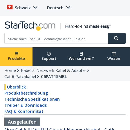
Schweiz
Deutsch
Produkte
Support
Wer sind wir?
Wissen
Home
Kabel
Netzwerk Kabel & Adapter
Cat 6 Patchkabel
C6PAT15MBL
Überblick
Produktbeschreibung
Technische Spezifikationen
Treiber & Downloads
FAQ & Konformität
Ausgelaufen
15m Cat 6 RJ45 UTP Gigabit Netzwerkkabel - Cat6