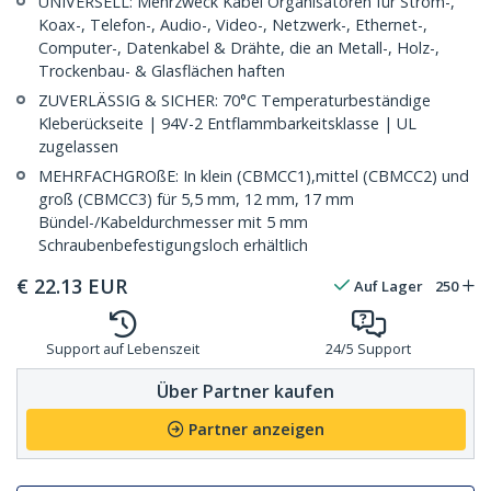
UNIVERSELL: Mehrzweck Kabel Organisatoren für Strom-,
Koax-, Telefon-, Audio-, Video-, Netzwerk-, Ethernet-,
Computer-, Datenkabel & Drähte, die an Metall-, Holz-,
Trockenbau- & Glasflächen haften
ZUVERLÄSSIG & SICHER: 70°C Temperaturbeständige
Kleberückseite | 94V-2 Entflammbarkeitsklasse | UL
zugelassen
MEHRFACHGROßE: In klein (CBMCC1),mittel (CBMCC2) und
groß (CBMCC3) für 5,5 mm, 12 mm, 17 mm
Bündel-/Kabeldurchmesser mit 5 mm
Schraubenbefestigungsloch erhältlich
€
22.13
EUR
Auf Lager
250
Support auf Lebenszeit
24/5 Support
Über Partner kaufen
Partner anzeigen