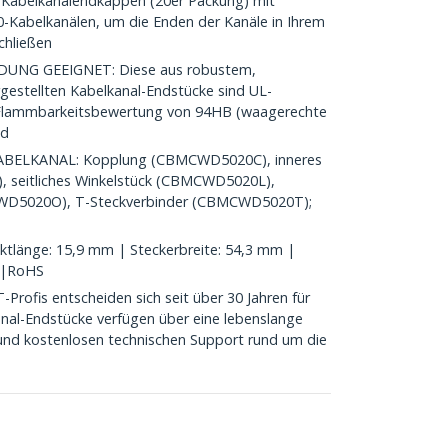
 Kabelkanalendkappen (20er Packung) mit
abelkanälen, um die Enden der Kanäle in Ihrem
chließen
UNG GEEIGNET: Diese aus robustem,
estellten Kabelkanal-Endstücke sind UL-
 Flammbarkeitsbewertung von 94HB (waagerechte
nd
BELKANAL: Kopplung (CBMCWD5020C), inneres
 seitliches Winkelstück (CBMCWD5020L),
CWD5020O), T-Steckverbinder (CBMCWD5020T);
länge: 15,9 mm | Steckerbreite: 54,3 mm |
 |RoHS
ofis entscheiden sich seit über 30 Jahren für
nal-Endstücke verfügen über eine lebenslange
und kostenlosen technischen Support rund um die