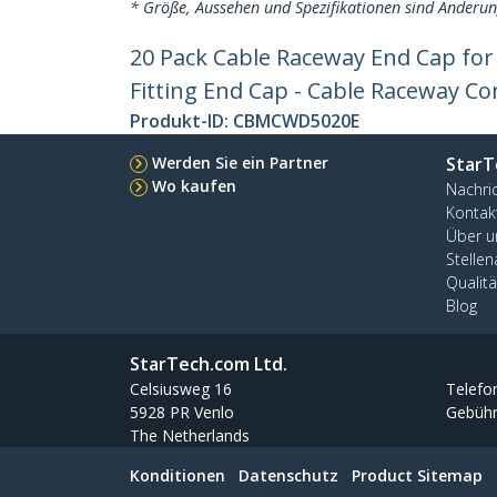
* Größe, Aussehen und Spezifikationen sind Änderu
20 Pack Cable Raceway End Cap fo
Fitting End Cap - Cable Raceway Co
Produkt-ID:
CBMCWD5020E
Werden Sie ein Partner
StarT
Wo kaufen
Nachri
Kontak
Über u
Stelle
Qualit
Blog
StarTech.com Ltd.
Celsiusweg 16
Telefo
5928 PR Venlo
Gebühr
The Netherlands
Konditionen
Datenschutz
Product Sitemap