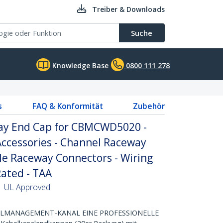
Treiber & Downloads
Suche
Knowledge Base
0800 111 278
s
FAQ & Konformität
Zubehör
ay End Cap for CBMCWD5020 -
cessories - Channel Raceway
ble Raceway Connectors - Wiring
Rated - TAA
 | UL Approved
BELMANAGEMENT-KANAL EINE PROFESSIONELLE