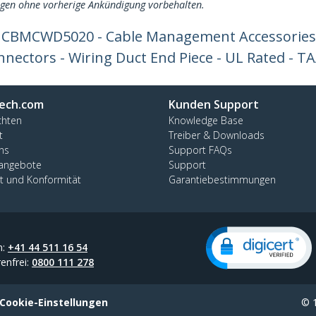
ngen ohne vorherige Ankündigung vorbehalten.
r CBMCWD5020 - Cable Management Accessories
nnectors - Wiring Duct End Piece - UL Rated - T
ech.com
Kunden Support
chten
Knowledge Base
t
Treiber & Downloads
ns
Support FAQs
nangebote
Support
ät und Konformität
Garantiebestimmungen
n:
+41 44 511 16 54
enfrei:
0800 111 278
Cookie-Einstellungen
© 1