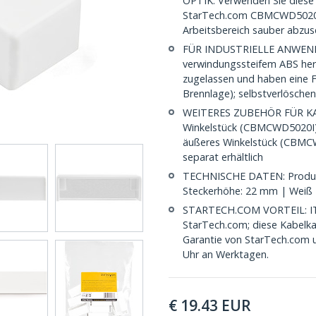
OPTIK: Verwenden Sie diese
StarTech.com CBMCWD5020-K
Arbeitsbereich sauber abzus
FÜR INDUSTRIELLE ANWEND
verwindungssteifem ABS herg
zugelassen und haben eine
Brennlage); selbstverlösche
WEITERES ZUBEHÖR FÜR KA
Winkelstück (CBMCWD5020I),
äußeres Winkelstück (CBM
separat erhältlich
TECHNISCHE DATEN: Produkt
Steckerhöhe: 22 mm | Weiß
STARTECH.COM VORTEIL: IT-Pr
StarTech.com; diese Kabelka
Garantie von StarTech.com 
Uhr an Werktagen.
€
19.43
EUR